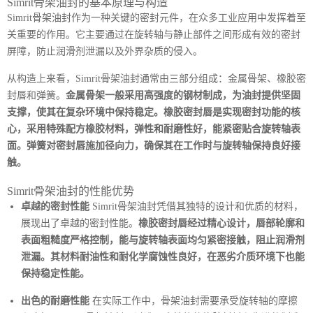
Simrit骨架油封的基本原理与构造
Simrit骨架油封作为一种关键的密封元件，在众多工业应用中发挥着至
关重要的作用。它主要通过在旋转轴与静止部件之间形成有效的密封
屏障，防止润滑剂泄漏以及外界杂质的侵入。
从构造上来看，Simrit骨架油封通常由三部分组成：金属骨架、橡胶密
封唇和弹簧。
金属骨架一般采用高强度的钢材制成，为油封提供坚固
支撑，使其在复杂环境中保持稳定。橡胶密封唇是实现密封功能的核
心，采用特殊配方橡胶材料，弹性和耐磨性好，能紧密贴合旋转轴表
面。弹簧对密封唇施加径向力，确保其在工作时与旋转轴保持良好接
触。
Simrit骨架油封的性能优势
卓越的密封性能
Simrit骨架油封凭借其独特的设计和优质的材料，
展现出了卓越的密封性能。
橡胶密封唇经过精心设计，唇部轮廓和
表面粗糙度严格控制，能与旋转轴表面均匀紧密接触，阻止润滑剂
泄漏。其材料耐油性和耐化学腐蚀性良好，在恶劣介质环境下也能
保持稳定性能。
出色的耐磨性能
在实际工作中，骨架油封需要承受旋转轴的摩擦