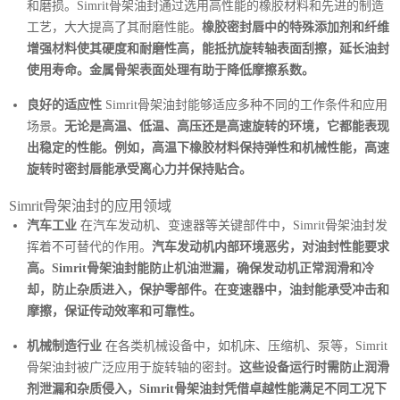
和磨损。Simrit骨架油封通过选用高性能的橡胶材料和先进的制造
工艺，大大提高了其耐磨性能。
橡胶密封唇中的特殊添加剂和纤维
增强材料使其硬度和耐磨性高，能抵抗旋转轴表面刮擦，延长油封
使用寿命。金属骨架表面处理有助于降低摩擦系数。
良好的适应性
Simrit骨架油封能够适应多种不同的工作条件和应用
场景。
无论是高温、低温、高压还是高速旋转的环境，它都能表现
出稳定的性能。例如，高温下橡胶材料保持弹性和机械性能，高速
旋转时密封唇能承受离心力并保持贴合。
Simrit骨架油封的应用领域
汽车工业
在汽车发动机、变速器等关键部件中，Simrit骨架油封发
挥着不可替代的作用。
汽车发动机内部环境恶劣，对油封性能要求
高。Simrit骨架油封能防止机油泄漏，确保发动机正常润滑和冷
却，防止杂质进入，保护零部件。在变速器中，油封能承受冲击和
摩擦，保证传动效率和可靠性。
机械制造行业
在各类机械设备中，如机床、压缩机、泵等，Simrit
骨架油封被广泛应用于旋转轴的密封。
这些设备运行时需防止润滑
剂泄漏和杂质侵入，Simrit骨架油封凭借卓越性能满足不同工况下