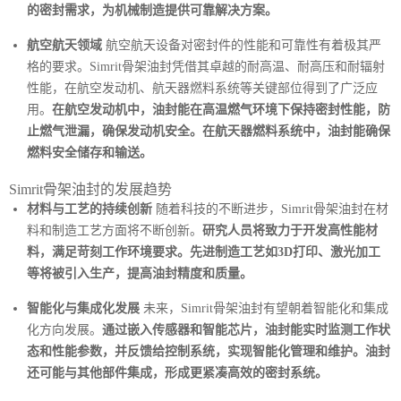
的密封需求，为机械制造提供可靠解决方案。
航空航天领域
航空航天设备对密封件的性能和可靠性有着极其严
格的要求。Simrit骨架油封凭借其卓越的耐高温、耐高压和耐辐射
性能，在航空发动机、航天器燃料系统等关键部位得到了广泛应
用。
在航空发动机中，油封能在高温燃气环境下保持密封性能，防
止燃气泄漏，确保发动机安全。在航天器燃料系统中，油封能确保
燃料安全储存和输送。
Simrit骨架油封的发展趋势
材料与工艺的持续创新
随着科技的不断进步，Simrit骨架油封在材
料和制造工艺方面将不断创新。
研究人员将致力于开发高性能材
料，满足苛刻工作环境要求。先进制造工艺如3D打印、激光加工
等将被引入生产，提高油封精度和质量。
智能化与集成化发展
未来，Simrit骨架油封有望朝着智能化和集成
化方向发展。
通过嵌入传感器和智能芯片，油封能实时监测工作状
态和性能参数，并反馈给控制系统，实现智能化管理和维护。油封
还可能与其他部件集成，形成更紧凑高效的密封系统。